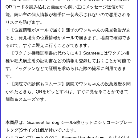
QRコードを読み込むと画面から飼い主にメッセージ送信が可
能。飼い主の個人情報が相手に一切表示されないので悪用される
リスクを防げます。
・【位置情報がメールで届く】迷子のワンちゃんの発見報告があ
ると、発見場所の位置情報がメールで届きます。地図で確認でき
るので、すぐに迎えに行くことができます。
・【ワクチン接種証明書の代わりにも】Scameeにはワクチン接
種や狂犬病注射の証明書などの情報を登録しておくことが可能で
す。ドッグランなどで証明を求められた際の提示に利用できま
す。
・【病院での診察もスムーズ】病院でワンちゃんの投薬履歴を聞
かれたときも、QRをピッとすれば、すぐに見せることができて
簡単＆スムーズです。
本商品は、Scamee! for dog シール5枚セットにシリコーンプレー
トタグ(Sサイズ)1個が付いています。
シリコーンプレートタグに、Scamee! for dog シールを貼り付け