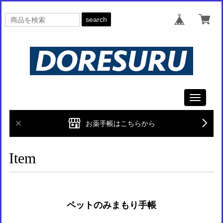
search
Toggle
navigati
お薬手帳はこちらから
Item
ペットのみまもり手帳