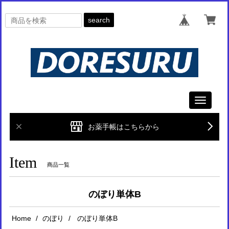
search
Toggle
navigati
お薬手帳はこちらから
Item
商品一覧
のぼり単体B
Home
のぼり
のぼり単体B