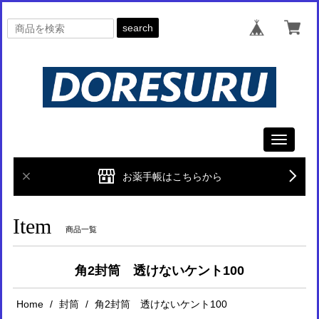
search
Toggle
navigati
お薬手帳はこちらから
Item
商品一覧
角2封筒 透けないケント100
Home
封筒
角2封筒 透けないケント100