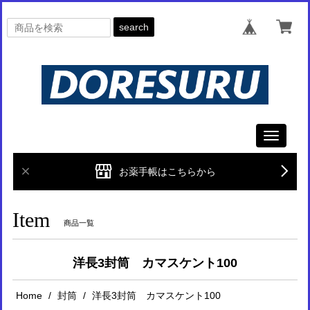
search
Toggle
navigati
お薬手帳はこちらから
Item
商品一覧
洋長3封筒 カマスケント100
Home
封筒
洋長3封筒 カマスケント100