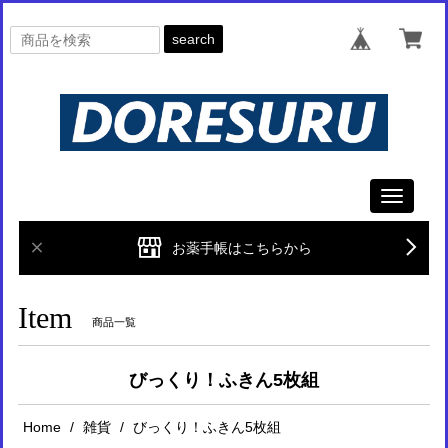
search
Toggle
navigati
お薬手帳はこちらから
Item
商品一覧
びっくり！ふきん5枚組
Home
雑貨
びっくり！ふきん5枚組