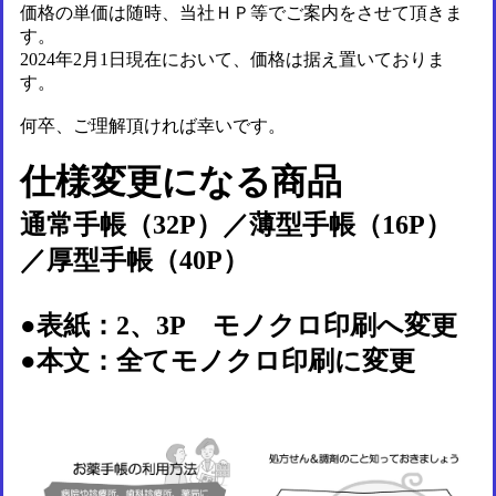
価格の単価は随時、当社ＨＰ等でご案内をさせて頂きま
す。
2024
年
2
月
1
日現在において、価格は据え置いておりま
す。
何卒、ご理解頂ければ幸いです。
仕様変更になる商品
通常手帳（
32P
）／薄型手帳（
16P
）
／厚型手帳（
40P
）
●表紙：
2
、
3P
モノクロ印刷へ変更
●本文：全てモノクロ印刷に変更