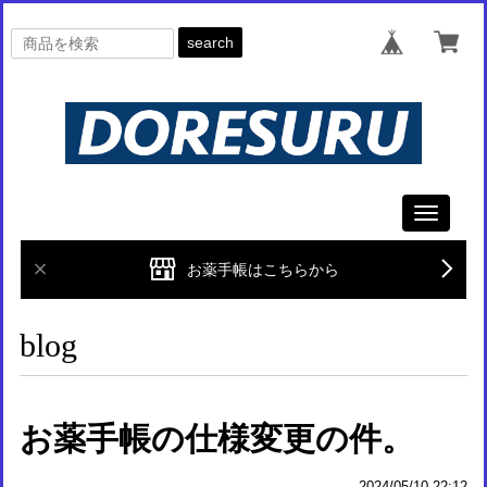
search
Toggle
navigati
お薬手帳はこちらから
blog
お薬手帳の仕様変更の件。
2024/05/10 22:12