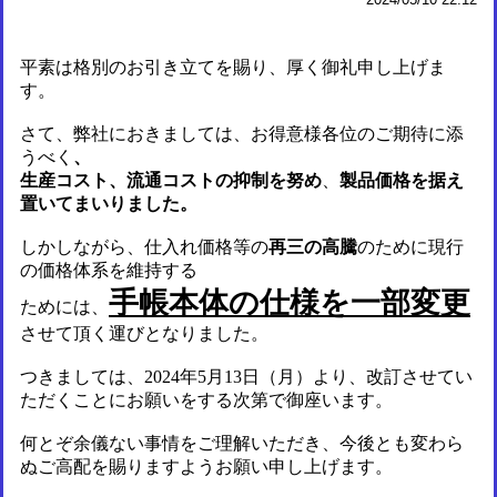
平素は格別のお引き立てを賜り、厚く御礼申し上げま
す。
さて、弊社におきましては、お得意様各位のご期待に添
うべく
、
生産コスト、流通コストの抑制を努め
、
製品価格を据え
置いてまいりました。
しかしながら、仕入れ価格等の
再三の高騰
のために現行
の価格体系を維持する
手帳本体の仕様を一部変更
ためには、
させて頂く運びとなりました。
つきましては、
2024
年
5
月
13
日（月）より、改訂させてい
ただくことにお願いをする次第で御座います。
何とぞ余儀ない事情をご理解いただき、今後とも変わら
ぬご高配を賜りますようお願い申し上げます。