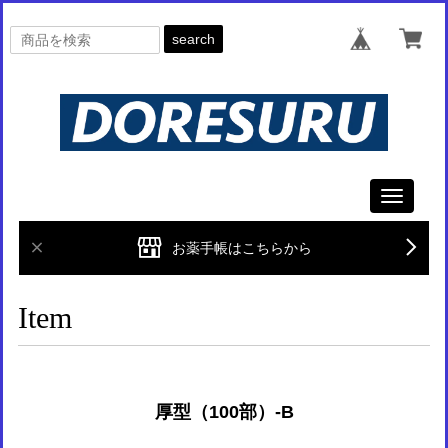
search
Toggle
navigati
お薬手帳はこちらから
Item
厚型（100部）-B