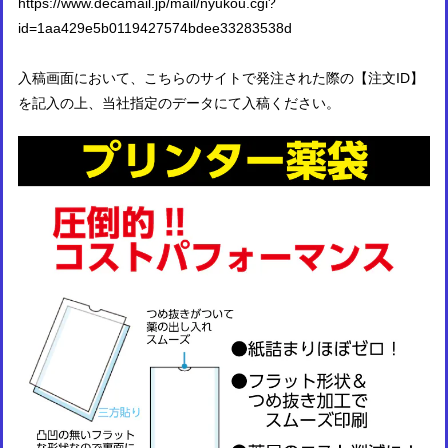
https://www.decamail.jp/mail/nyukou.cgi?
id=1aa429e5b0119427574bdee33283538d
入稿画面において、こちらのサイトで発注された際の【注文ID】
を記入の上、当社指定のデータにて入稿ください。