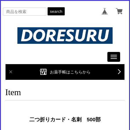
search
Toggle
navigati
お薬手帳はこちらから
Item
二つ折りカード・名刺 500部