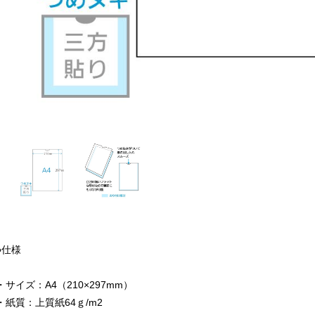
●仕様
・サイズ：A4（210×297mm）
・紙質：上質紙64ｇ/m2